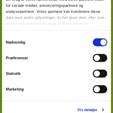
for sociale medier, annonceringspartnere og
analysepartnere. Vores partnere kan kombinere disse
Faciliteter
data med andre oplysninger, du har givet dem, eller som
Der kan dækkes op til 60 personer, og der er garderobe,
de har indsamlet fra din brug af deres tjenester.
toiletter og et fuldt udstyret køkken til rådighed.
Samtykkevalg
> Læs mere her
Nødvendig
Præferencer
Statistik
Marketing
Priser og vilkår
Vis detaljer
Læs mere om priser og vilkår samt hvad du selv skal huske